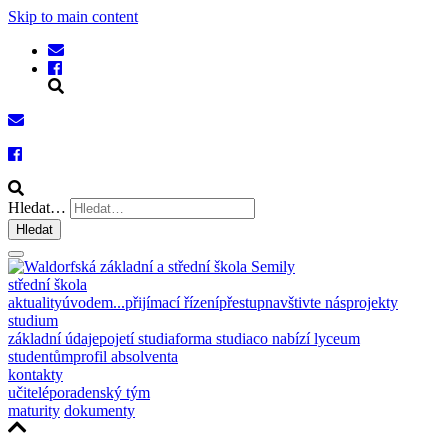
Skip to main content
Hledat…
Hledat
střední škola
aktuality
úvodem...
přijímací řízení
přestup
navštivte nás
projekty
studium
základní údaje
pojetí studia
forma studia
co nabízí lyceum
studentům
profil absolventa
kontakty
učitelé
poradenský tým
maturity
dokumenty