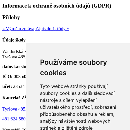
Informace k ochraně osobních údajů (GDPR)
Přílohy
« Výroční zpráva
Zápis do 1. třídy »
Údaje školy
Waldorfská základní a střední škola Semily, p. o.
Tyršova 485, 513 01 Semily
Používáme soubory
datovka:
shdknnh
cookies
IČO:
00854824
Tyto webové stránky používají
účet:
28534581/0100
soubory cookies a další sledovací
Kancelář ZŠ
nástroje s cílem vylepšení
uživatelského prostředí, zobrazení
Tyršova 485, 513 01 Semily
přizpůsobeného obsahu a reklam,
481 624 580
;
736 130 073
analýzy návštěvnosti webových
stránek a zjištění zdroje