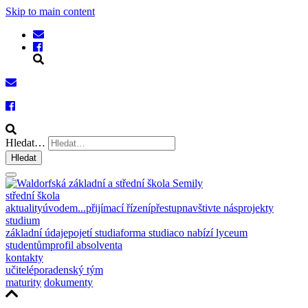
Skip to main content
Hledat…
Hledat
střední škola
aktuality
úvodem...
přijímací řízení
přestup
navštivte nás
projekty
studium
základní údaje
pojetí studia
forma studia
co nabízí lyceum
studentům
profil absolventa
kontakty
učitelé
poradenský tým
maturity
dokumenty