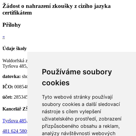
Žádost o nahrazení zkoušky z cizího jazyka
certifikátem
Přílohy
«
Údaje školy
Waldorfská základní a střední škola Semily, p. o.
Tyršova 485, 513 01 Semily
Používáme soubory
datovka:
shdknnh
cookies
IČO:
00854824
Tyto webové stránky používají
účet:
28534581/0100
soubory cookies a další sledovací
Kancelář ZŠ
nástroje s cílem vylepšení
uživatelského prostředí, zobrazení
Tyršova 485, 513 01 Semily
přizpůsobeného obsahu a reklam,
481 624 580
;
736 130 073
analýzy návštěvnosti webových