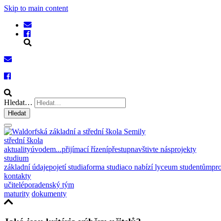
Skip to main content
Hledat…
Hledat
střední škola
aktuality
úvodem...
přijímací řízení
přestup
navštivte nás
projekty
studium
základní údaje
pojetí studia
forma studia
co nabízí lyceum studentům
pro
kontakty
učitelé
poradenský tým
maturity
dokumenty