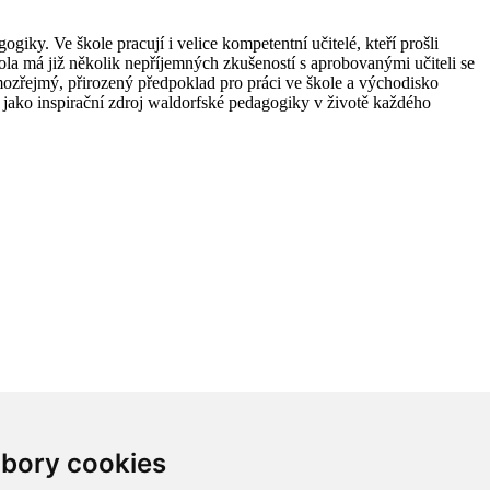
giky. Ve škole pracují i velice kompetentní učitelé, kteří prošli
ola má již několik nepříjemných zkušeností s aprobovanými učiteli se
amozřejmý, přirozený předpoklad pro práci ve škole a východisko
e jako inspirační zdroj waldorfské pedagogiky v životě každého
bory cookies