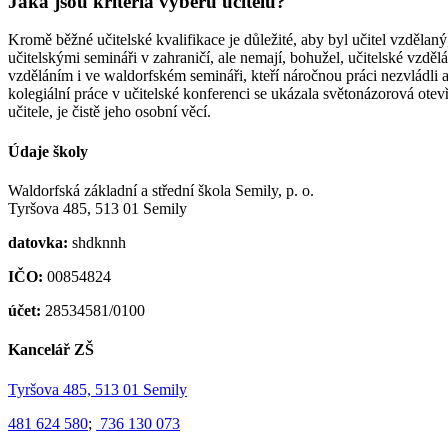
Jaká jsou kritéria výběru učitelů?
Kromě běžné učitelské kvalifikace je důležité, aby byl učitel vzdělaný
učitelskými semináři v zahraničí, ale nemají, bohužel, učitelské vzd
vzděláním i ve waldorfském semináři, kteří náročnou práci nezvládli 
kolegiální práce v učitelské konferenci se ukázala světonázorová ote
učitele, je čistě jeho osobní věcí.
Údaje školy
Waldorfská základní a střední škola Semily, p. o.
Tyršova 485, 513 01 Semily
datovka:
shdknnh
IČO:
00854824
účet:
28534581/0100
Kancelář ZŠ
Tyršova 485, 513 01 Semily
481 624 580
;
736 130 073