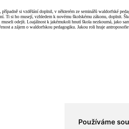
, případně si vzdělání doplnil, v některém ze seminářů waldorfské pedago
ělání. Ti si ho musejí, vzhledem k novému školskému zákonu, doplnit. Šk
a museli odejít. Loajálnost k jakémukoli hnutí škola nezkoumá, jako s
vřenost a zájem o waldorfskou pedagogiku. Jakou roli hraje antroposofi
Používáme sou