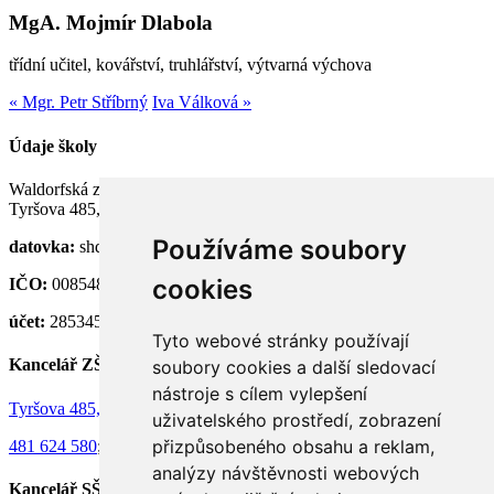
MgA. Mojmír Dlabola
třídní učitel, kovářství, truhlářství, výtvarná výchova
« Mgr. Petr Stříbrný
Iva Válková »
Údaje školy
Waldorfská základní a střední škola Semily, p. o.
Tyršova 485, 513 01 Semily
Používáme soubory
datovka:
shdknnh
cookies
IČO:
00854824
účet:
28534581/0100
Tyto webové stránky používají
Kancelář ZŠ
soubory cookies a další sledovací
nástroje s cílem vylepšení
Tyršova 485, 513 01 Semily
uživatelského prostředí, zobrazení
přizpůsobeného obsahu a reklam,
481 624 580
;
736 130 073
analýzy návštěvnosti webových
Kancelář SŠ