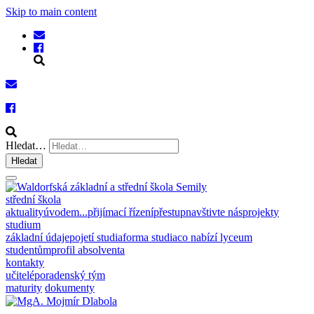
Skip to main content
Hledat…
Hledat
střední škola
aktuality
úvodem...
přijímací řízení
přestup
navštivte nás
projekty
studium
základní údaje
pojetí studia
forma studia
co nabízí lyceum
studentům
profil absolventa
kontakty
učitelé
poradenský tým
maturity
dokumenty