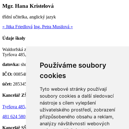
Mgr. Hana Kristelová
třídní učitelka, anglický jazyk
« Jitka Friedlová
Ing. Petra Musilová »
Údaje školy
Waldorfská základní a střední škola Semily, p. o.
Tyršova 485, 513 01 Semily
Používáme soubory
datovka:
shdknnh
cookies
IČO:
00854824
účet:
28534581/0100
Tyto webové stránky používají
Kancelář ZŠ
soubory cookies a další sledovací
nástroje s cílem vylepšení
Tyršova 485, 513 01 Semily
uživatelského prostředí, zobrazení
přizpůsobeného obsahu a reklam,
481 624 580
;
736 130 073
analýzy návštěvnosti webových
Kancelář SŠ