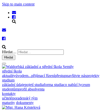
Skip to main content
Hledat…
Hledat
střední škola
aktuality
úvodem...
přijímací řízení
přestup
navštivte nás
projekty
studium
základní údaje
pojetí studia
forma studia
co nabízí lyceum
studentům
profil absolventa
kontakty
učitelé
poradenský tým
maturity
dokumenty