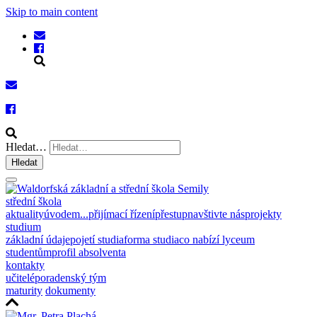
Skip to main content
Hledat…
Hledat
střední škola
aktuality
úvodem...
přijímací řízení
přestup
navštivte nás
projekty
studium
základní údaje
pojetí studia
forma studia
co nabízí lyceum
studentům
profil absolventa
kontakty
učitelé
poradenský tým
maturity
dokumenty