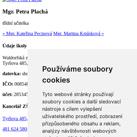
Mgr. Petra Plachá
třídní učitelka
« Mgr. Kateřina Pecinová
Mgr. Martina Kmínková »
Údaje školy
Waldorfská základní a střední škola Semily, p. o.
Tyršova 485, 513 01 Semily
Používáme soubory
datovka:
shdknnh
cookies
IČO:
00854824
Tyto webové stránky používají
účet:
28534581/0100
soubory cookies a další sledovací
Kancelář ZŠ
nástroje s cílem vylepšení
uživatelského prostředí, zobrazení
Tyršova 485, 513 01 Semily
přizpůsobeného obsahu a reklam,
481 624 580
;
736 130 073
analýzy návštěvnosti webových