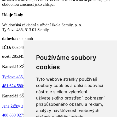
obdobnou zručnost jako chlapci.
Údaje školy
Waldorfská základní a střední škola Semily, p. o.
Tyršova 485, 513 01 Semily
datovka:
shdknnh
IČO:
00854824
Používáme soubory
účet:
28534581/0100
cookies
Kancelář ZŠ
Tyršova 485, 513 01 Semily
Tyto webové stránky používají
soubory cookies a další sledovací
481 624 580
;
736 130 073
nástroje s cílem vylepšení
Kancelář SŠ
uživatelského prostředí, zobrazení
přizpůsobeného obsahu a reklam,
Jana Žižky 375, 513 01 Semily
analýzy návštěvnosti webových
488 880 027
;
732 736 862
stránek a zjištění zdroje