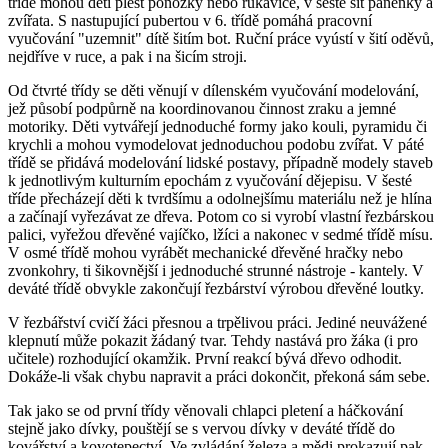
tříde mohou děti plést ponožky nebo rukavice, v šesté šít panenky a
zvířata. S nastupující pubertou v 6. třídě pomáhá pracovní
vyučování "uzemnit" dítě šitím bot. Ruční práce vyústí v šití oděvů,
nejdříve v ruce, a pak i na šicím stroji.
Od čtvrté třídy se děti věnují v dílenském vyučování modelování,
jež působí podpůrně na koordinovanou činnost zraku a jemné
motoriky. Děti vytvářejí jednoduché formy jako kouli, pyramidu či
krychli a mohou vymodelovat jednoduchou podobu zvířat. V páté
třídě se přidává modelování lidské postavy, případně modely staveb
k jednotlivým kulturním epochám z vyučování dějepisu. V šesté
tříde přecházejí děti k tvrdšímu a odolnejšímu materiálu než je hlína
a začínají vyřezávat ze dřeva. Potom co si vyrobí vlastní řezbárskou
palici, vyřežou dřevěné vajíčko, lžíci a nakonec v sedmé třídě mísu.
V osmé třídě mohou vyrábět mechanické dřevěné hračky nebo
zvonkohry, ti šikovnější i jednoduché strunné nástroje - kantely. V
deváté třídě obvykle zakončují řezbárství výrobou dřevěné loutky.
V řezbářství cvičí žáci přesnou a trpělivou práci. Jediné neuvážené
klepnutí může pokazit žádaný tvar. Tehdy nastává pro žáka (i pro
učitele) rozhodující okamžik. První reakcí bývá dřevo odhodit.
Dokáže-li však chybu napravit a práci dokončit, překoná sám sebe.
Tak jako se od první třídy věnovali chlapci pletení a háčkování
stejně jako dívky, pouštějí se s vervou dívky v deváté třídě do
kovářství a kovotepectví. Ve zvládání železa a mědi prokazují pak