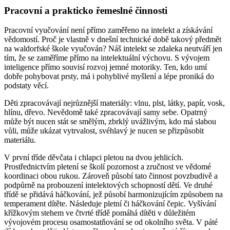
Pracovní a prakticko řemeslné činnosti
Pracovní vyučování není přímo zaměřeno na intelekt a získávání
vědomostí. Proč je vlastně v dnešní technické době takový předmět
na waldorfské škole vyučován? Náš intelekt se zdaleka neutváří jen
tím, že se zaměříme přímo na intelektuální výchovu. S vývojem
inteligence přímo souvisí rozvoj jemné motoriky. Ten, kdo umí
dobře pohybovat prsty, má i pohyblivé myšlení a lépe proniká do
podstaty věcí.
Děti zpracovávají nejrůznější materiály: vlnu, plst, látky, papír, vosk,
hlínu, dřevo. Nevědomě také zpracovávají samy sebe. Opatrný
může být nucen stát se smělým, zbrklý uvážlivým, kdo má slabou
vůli, může ukázat vytrvalost, svéhlavý je nucen se přizpůsobit
materiálu.
V první tříde děvčata i chlapci pletou na dvou jehlicích.
Prostřednictvím pletení se školí pozornost a zručnost ve vědomé
koordinaci obou rukou. Zároveň působí tato činnost povzbudivě a
podpůrně na probouzení intelektových schopností dětí. Ve druhé
třídě se přidává háčkování, jež působí harmonizujícím způsobem na
temperament dítěte. Následuje pletní či háčkování čepic. Vyšívání
křížkovým stehem ve čtvrté třídě pomáhá dítěti v důležitém
vývojovém procesu osamostatňování se od okolního světa. V páté