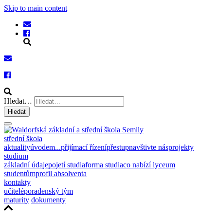
Skip to main content
Hledat…
Hledat
střední škola
aktuality
úvodem...
přijímací řízení
přestup
navštivte nás
projekty
studium
základní údaje
pojetí studia
forma studia
co nabízí lyceum
studentům
profil absolventa
kontakty
učitelé
poradenský tým
maturity
dokumenty