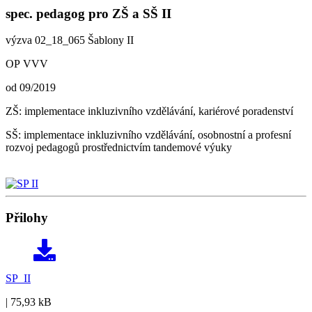
spec. pedagog pro ZŠ a SŠ II
výzva 02_18_065 Šablony II
OP VVV
od 09/2019
ZŠ: implementace inkluzivního vzdělávání, kariérové poradenství
SŠ: implementace inkluzivního vzdělávání, osobnostní a profesní
rozvoj pedagogů prostřednictvím tandemové výuky
Přilohy
SP_II
| 75,93 kB