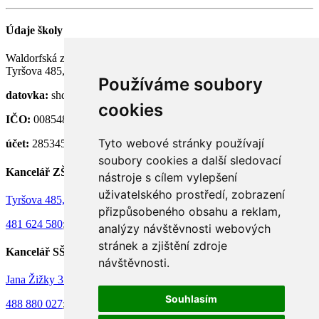
Údaje školy
Waldorfská základní a střední škola Semily, p. o.
Tyršova 485, 513 01 Semily
Používáme soubory
datovka:
shdknnh
cookies
IČO:
00854824
Tyto webové stránky používají
účet:
28534581/0100
soubory cookies a další sledovací
Kancelář ZŠ
nástroje s cílem vylepšení
uživatelského prostředí, zobrazení
Tyršova 485, 513 01 Semily
přizpůsobeného obsahu a reklam,
481 624 580
;
736 130 073
analýzy návštěvnosti webových
stránek a zjištění zdroje
Kancelář SŠ
návštěvnosti.
Jana Žižky 375, 513 01 Semily
Souhlasím
488 880 027
;
732 736 862