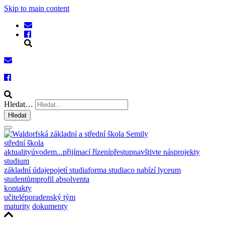
Skip to main content
Hledat…
Hledat
střední škola
aktuality
úvodem...
přijímací řízení
přestup
navštivte nás
projekty
studium
základní údaje
pojetí studia
forma studia
co nabízí lyceum
studentům
profil absolventa
kontakty
učitelé
poradenský tým
maturity
dokumenty