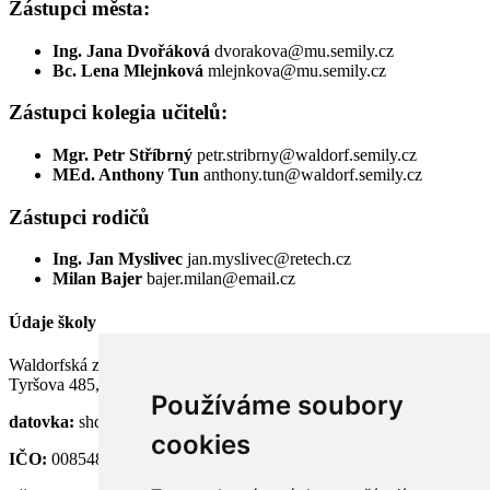
Zástupci města:
Ing. Jana Dvořáková
dvorakova@mu.semily.cz
Bc. Lena Mlejnková
mlejnkova@mu.semily.cz
Zástupci kolegia učitelů:
Mgr. Petr Stříbrný
petr.stribrny@waldorf.semily.cz
MEd. Anthony Tun
anthony.tun@waldorf.semily.cz
Zástupci rodičů
Ing. Jan Myslivec
jan.myslivec@retech.cz
Milan Bajer
bajer.milan@email.cz
Údaje školy
Waldorfská základní a střední škola Semily, p. o.
Tyršova 485, 513 01 Semily
Používáme soubory
datovka:
shdknnh
cookies
IČO:
00854824