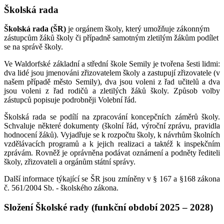
Školská rada
Školská rada (ŠR)
je orgánem školy, který umožňuje zákonným
zástupcům žáků školy či případně samotným zletilým žákům podílet
se na správě školy.
Ve Waldorfské základní a střední škole Semily je tvořena šesti lidmi:
dva lidé jsou jmenováni zřizovatelem školy a zastupují zřizovatele (v
našem případě město Semily), dva jsou voleni z řad učitelů a dva
jsou voleni z řad rodičů a zletilých žáků školy. Způsob volby
zástupců popisuje podrobněji Volební řád.
Školská rada se podílí na zpracování koncepčních záměrů školy.
Schvaluje některé dokumenty (školní řád, výroční zprávu, pravidla
hodnocení žáků). Vyjadřuje se k rozpočtu školy, k návrhům školních
vzdělávacích programů a k jejich realizaci a taktéž k inspekčním
zprávám. Rovněž je oprávněna podávat oznámení a podněty řediteli
školy, zřizovateli a orgánům státní správy.
Další informace týkající se ŠR jsou zmíněny v § 167 a §168 zákona
č. 561/2004 Sb. - školského zákona.
Složení Školské rady (funkční období 2025 – 2028)