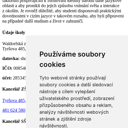
faktorům přispívajícím k formování identity národů dané jazykové
oblasti a aby pronikli do jejich způsobu vnímání světa a interakce
z okolím. Je rovněž důležité, aby studenti disponovali praktickými
dovednostmi v cizím jazyce v takovém rozsahu, aby byli připraveni
na případné další studium a život v zahraničí.
Údaje školy
Waldorfská základní a střední škola Semily, p. o.
Tyršova 485, 513 01 Semily
Používáme soubory
datovka:
shdknnh
cookies
IČO:
00854824
Tyto webové stránky používají
účet:
28534581/0100
soubory cookies a další sledovací
Kancelář ZŠ
nástroje s cílem vylepšení
uživatelského prostředí, zobrazení
Tyršova 485, 513 01 Semily
přizpůsobeného obsahu a reklam,
481 624 580
;
736 130 073
analýzy návštěvnosti webových
stránek a zjištění zdroje
Kancelář SŠ
návštěvnosti.