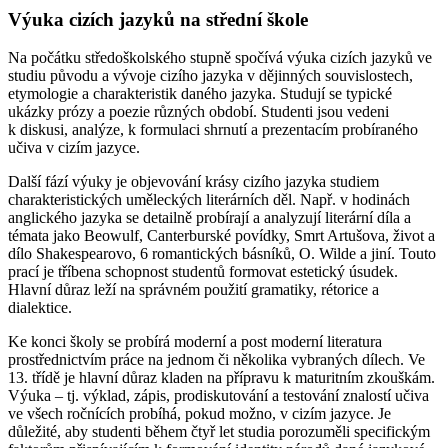
Výuka cizích jazyků na střední škole
Na počátku středoškolského stupně spočívá výuka cizích jazyků ve
studiu původu a vývoje cizího jazyka v dějinných souvislostech,
etymologie a charakteristik daného jazyka. Studují se typické
ukázky prózy a poezie různých období. Studenti jsou vedeni
k diskusi, analýze, k formulaci shrnutí a prezentacím probíraného
učiva v cizím jazyce.
Další fází výuky je objevování krásy cizího jazyka studiem
charakteristických uměleckých literárních děl. Např. v hodinách
anglického jazyka se detailně probírají a analyzují literární díla a
témata jako Beowulf, Canterburské povídky, Smrt Artušova, život a
dílo Shakespearovo, 6 romantických básníků, O. Wilde a jiní. Touto
prací je tříbena schopnost studentů formovat estetický úsudek.
Hlavní důraz leží na správném použití gramatiky, rétorice a
dialektice.
Ke konci školy se probírá moderní a post moderní literatura
prostřednictvím práce na jednom či několika vybraných dílech. Ve
13. třídě je hlavní důraz kladen na přípravu k maturitním zkouškám.
Výuka – tj. výklad, zápis, prodiskutování a testování znalostí učiva
ve všech ročnících probíhá, pokud možno, v cizím jazyce. Je
důležité, aby studenti během čtyř let studia porozuměli specifickým