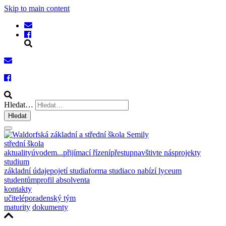
Skip to main content
Hledat…
Hledat
střední škola
aktuality
úvodem...
přijímací řízení
přestup
navštivte nás
projekty
studium
základní údaje
pojetí studia
forma studia
co nabízí lyceum
studentům
profil absolventa
kontakty
učitelé
poradenský tým
maturity
dokumenty